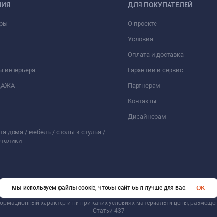
НИЯ
ДЛЯ ПОКУПАТЕЛЕЙ
ары
О проекте
Условия
Оплата и доставка
ы интерьера
Гарантии и сервис
ДАЖА
Партнерам
Контакты
Дизайнерам
ля дома / мебель / столы и стулья /
столики
OK
Мы используем файлы cookie, чтобы сайт был лучше для вас.
ормационный характер и ни при каких условиях материалы и цены, размеще
Статьи 437