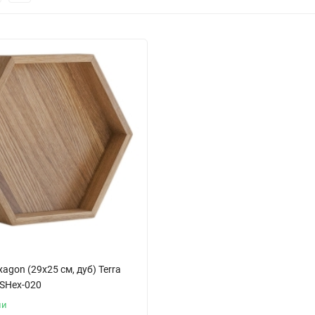
agon (29x25 см, дуб) Terra
DSHex-020
ии